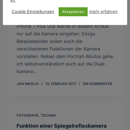
zu.
Cookie Einstellungen
mehr erfahren
Akzeptieren
Seit ungefähr 5 Monaten besitze ich das
iPhone 7 Plus und werde in diesem Artikel
nur auf die Kamera eingehen. Einige
Beispielsbilder sollen euch die
verschiedenen Funktionen der Kamera
vorstellen. Neben dem Portrait-Modus gehe
ich selbstverständlich auch auf die Dual-
Kamera…
JAN NIKOLAI
15. FEBRUAR 2017
EIN KOMMENTAR
FOTOGRAFIE
,
TECHNIK
Funktion einer Spiegelreflexkamera