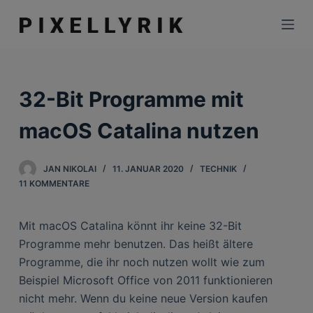
Z
u
m
I
n
32-Bit Programme mit
h
a
macOS Catalina nutzen
l
t
JAN NIKOLAI
11. JANUAR 2020
TECHNIK
s
11 KOMMENTARE
p
r
Mit macOS Catalina könnt ihr keine 32-Bit
i
Programme mehr benutzen. Das heißt ältere
n
Programme, die ihr noch nutzen wollt wie zum
g
Beispiel Microsoft Office von 2011 funktionieren
e
nicht mehr. Wenn du keine neue Version kaufen
n