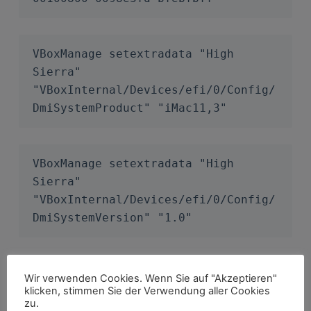
VBoxManage setextradata "High 
Sierra" 
"VBoxInternal/Devices/efi/0/Config/
DmiSystemProduct" "iMac11,3"
VBoxManage setextradata "High 
Sierra" 
"VBoxInternal/Devices/efi/0/Config/
DmiSystemVersion" "1.0"
VBoxManage setextradata "High 
Wir verwenden Cookies. Wenn Sie auf "Akzeptieren"
klicken, stimmen Sie der Verwendung aller Cookies
Sierra" 
zu.
"VBoxInternal/Devices/efi/0/Config/