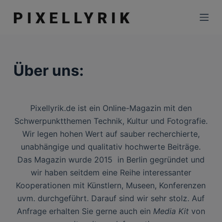
Z
u
m
I
n
Über uns:
h
a
l
Pixellyrik.de ist ein Online-Magazin mit den
t
Schwerpunktthemen Technik, Kultur und Fotografie.
s
Wir legen hohen Wert auf sauber recherchierte,
p
unabhängige und qualitativ hochwerte Beiträge.
r
Das Magazin wurde 2015 in Berlin gegründet und
i
wir haben seitdem eine Reihe interessanter
n
Kooperationen mit Künstlern, Museen, Konferenzen
g
uvm. durchgeführt. Darauf sind wir sehr stolz. Auf
e
Anfrage erhalten Sie gerne auch ein
Media Kit
von
n