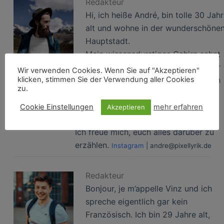
Redakteur
Hi, ich heiße André, bin tolle 30 Jah
alt und wohne in der wunderschöne
Hauptstadt.
Mein wissensdurstiges Gehirn sehnt
sich nach der neusten Technik und vor
Wir verwenden Cookies. Wenn Sie auf "Akzeptieren"
klicken, stimmen Sie der Verwendung aller Cookies
allem der Fotografie. Eigentlich bin ich
zu.
Technischer Zeichner, aber in meinem
Kopf sehe ich in jeder Situation eine
Cookie Einstellungen
mehr erfahren
Akzeptieren
potentielles Bild.
Ich freue mich, euch alles darüber zu
erzählen.
Instagram
| andre@pixellyrik.de
Redakteur
Bonjour, je m’appelle Vinz und ich
spreche eigentlich gar kein
Französisch. Ich bin 29 Jahre alt,