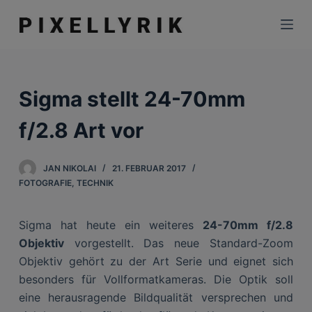
Z
u
m
I
n
Sigma stellt 24-70mm
h
a
f/2.8 Art vor
l
t
JAN NIKOLAI
21. FEBRUAR 2017
s
FOTOGRAFIE
,
TECHNIK
p
r
Sigma hat heute ein weiteres
24-70mm f/2.8
i
Objektiv
vorgestellt. Das neue Standard-Zoom
n
Objektiv gehört zu der Art Serie und eignet sich
g
besonders für Vollformatkameras. Die Optik soll
e
eine herausragende Bildqualität versprechen und
n