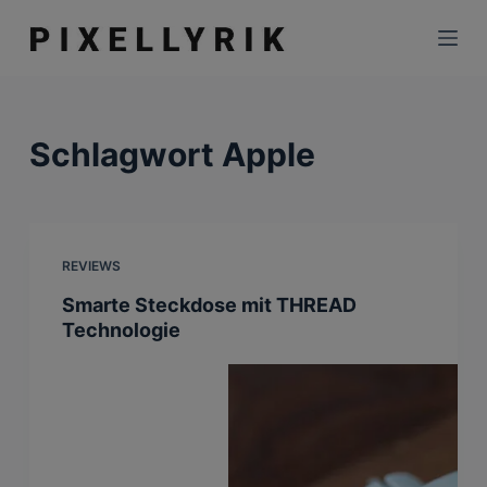
Z
u
m
I
n
Schlagwort
Apple
h
a
l
t
REVIEWS
s
Smarte Steckdose mit THREAD
p
Technologie
r
i
n
g
e
n