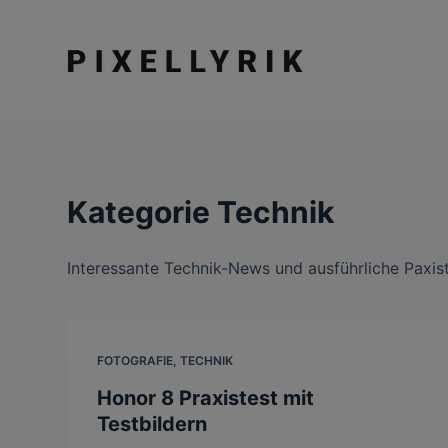
Z
u
m
I
n
h
a
Kategorie
Technik
l
t
s
Interessante Technik-News und ausführliche Paxist
p
r
i
n
FOTOGRAFIE
,
TECHNIK
g
Honor 8 Praxistest mit
e
Testbildern
n