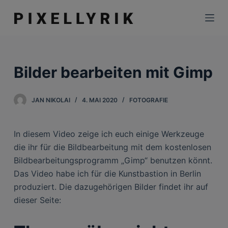
Z
u
m
I
n
Bilder bearbeiten mit Gimp
h
a
JAN NIKOLAI
4. MAI 2020
FOTOGRAFIE
l
t
s
In diesem Video zeige ich euch einige Werkzeuge
p
die ihr für die Bildbearbeitung mit dem kostenlosen
r
Bildbearbeitungsprogramm „Gimp“ benutzen könnt.
i
Das Video habe ich für die Kunstbastion in Berlin
n
produziert. Die dazugehörigen Bilder findet ihr auf
g
dieser Seite:
e
n