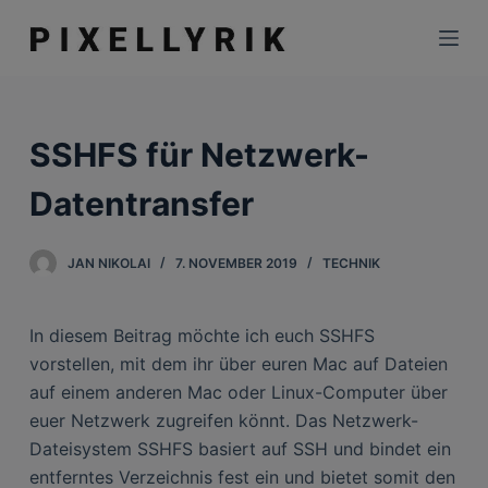
Z
u
m
I
n
SSHFS für Netzwerk-
h
a
Datentransfer
l
t
JAN NIKOLAI
7. NOVEMBER 2019
TECHNIK
s
p
In diesem Beitrag möchte ich euch SSHFS
r
vorstellen, mit dem ihr über euren Mac auf Dateien
i
auf einem anderen Mac oder Linux-Computer über
n
euer Netzwerk zugreifen könnt. Das Netzwerk-
g
Dateisystem SSHFS basiert auf SSH und bindet ein
e
entferntes Verzeichnis fest ein und bietet somit den
n