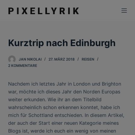
Z
u
m
I
n
Kurztrip nach Edinburgh
h
a
JAN NIKOLAI
27. MÄRZ 2018
REISEN
l
2 KOMMENTARE
t
s
Nachdem ich letztes Jahr in London und Brighton
p
war, möchte ich dieses Jahr den Norden Europas
r
weiter erkunden. Wie ihr an dem Titelbild
i
wahrscheinlich schon erkennen konntet, habe ich
n
mich für Schottland entschieden. In diesem Artikel,
g
der auch der Start einer neuen Kategorie meines
e
Blogs ist, werde ich euch ein wenig von meinen
n