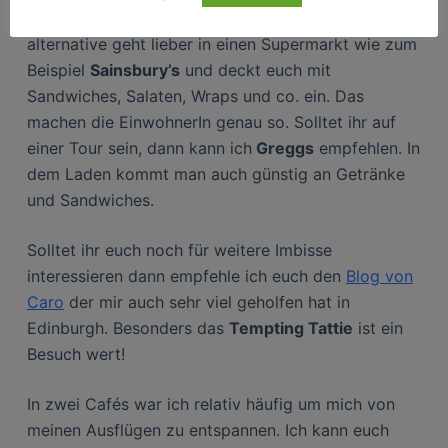
war ich nicht oft in einem Restaurant essen. Als
alternative geht lieber in einen Supermarkt wie zum
Beispiel
Sainsbury’s
und deckt euch mit
Sandwiches, Salaten, Wraps und co. ein. Das
machen die EinwohnerIn genau so. Solltet ihr auf
einer Tour sein, dann kann ich
Greggs
empfehlen. In
dem Laden kommt man auch günstig an Getränke
und Sandwiches.
Solltet ihr euch noch für weitere Imbisse
interessieren dann empfehle ich euch den
Blog von
Caro
der mir auch sehr viel geholfen hat in
Edinburgh. Besonders das
Tempting Tattie
ist ein
Besuch wert!
In zwei Cafés war ich relativ häufig um mich von
meinen Ausflügen zu entspannen. Ich kann euch