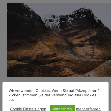
Highland Tour in Schottland
Wir verwenden Cookies. Wenn Sie auf "Akzeptieren"
Cafés und Restaurants
klicken, stimmen Sie der Verwendung aller Cookies
zu.
Restaurants sind in Edinburgh sehr teuer. Deswegen
Cookie Einstellungen
mehr erfahren
Akzeptieren