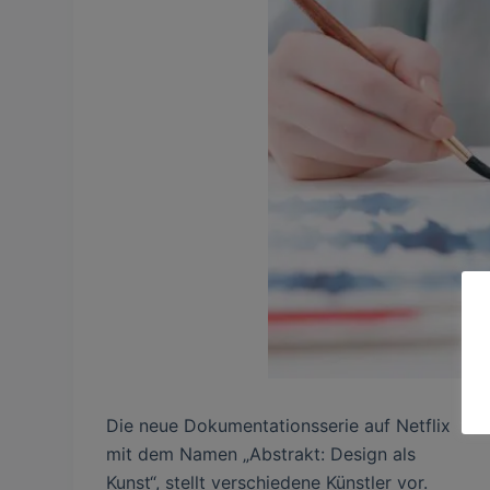
Die neue Dokumentationsserie auf Netflix
mit dem Namen „Abstrakt: Design als
Kunst“, stellt verschiedene Künstler vor.