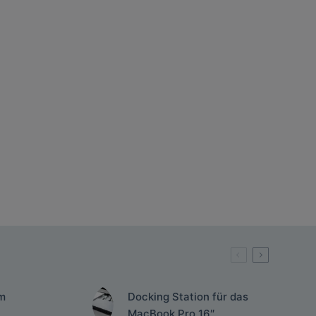
m
Docking Station für das
MacBook Pro 16″