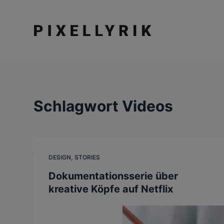
Z
u
m
I
n
h
a
Schlagwort
Videos
l
t
s
p
r
DESIGN
,
STORIES
i
Dokumentationsserie über
n
kreative Köpfe auf Netflix
g
e
n