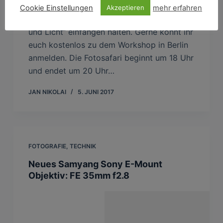
Am 13. Juni werde ich einen Vortrag zum
Cookie Einstellungen
mehr erfahren
Akzeptieren
Thema Fotografie mit dem Titel „Bewegung
und Licht“ einfangen halten. Gerne könnt ihr
euch kostenlos zu dem Workshop in Berlin
anmelden. Die Fotosafari beginnt um 18 Uhr
und endet um 20 Uhr…
JAN NIKOLAI
5. JUNI 2017
FOTOGRAFIE
,
TECHNIK
Neues Samyang Sony E-Mount
Objektiv: FE 35mm f2.8